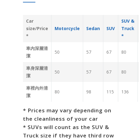
Car
SUV &
size/Price
Motorcycle
Sedan
SUV
Truck
*
*
車內深層清
50
57
67
80
潔
車身深層清
50
57
67
80
潔
車裡內外清
80
98
115
136
潔
* Prices may vary depending on
the cleanliness of your car
* SUVs will count as the SUV &
Truck size if they have third row