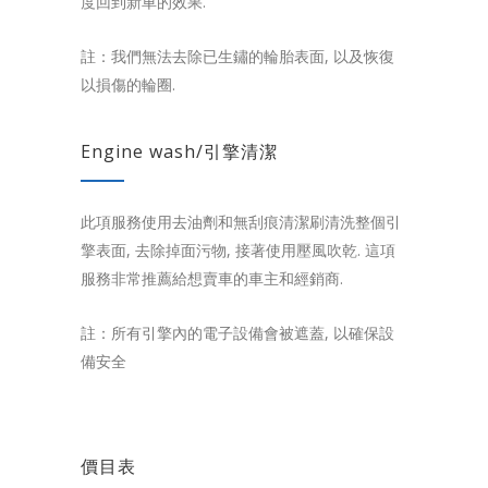
度回到新車的效果.
註：我們無法去除已生鏽的輪胎表面, 以及恢復
以損傷的輪圈.
Engine wash/引擎清潔
此項服務使用去油劑和無刮痕清潔刷清洗整個引
擎表面, 去除掉面污物, 接著使用壓風吹乾. 這項
服務非常推薦給想賣車的車主和經銷商.
註：所有引擎內的電子設備會被遮蓋, 以確保設
備安全
價目表